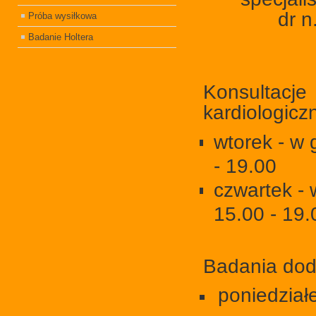
dr n
Próba wysiłkowa
Badanie Holtera
Konsultacje
kardiologicz
wtorek - w 
- 19.00
czwartek - 
15.00 - 19.
Badania dod
poniedział