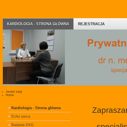
KARDIOLOGIA - STRONA GŁÓWNA
REJESTRACJA
Jesteś tutaj:
Home
Zaprasza
Kardiologia - Strona główna
Echo serca
specjali
Badanie EKG